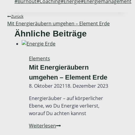
Schlagworte:
#
Burnout
#
Coaching
#
Energie
#
Energiemanagement
Beitragsnavigation
Zurück
Mit Energieräubern umgehen – Element Erde
Ähnliche Beiträge
Elements
Mit Energieräubern
umgehen – Element Erde
Von
8. Oktober 2021
Manuela
18. Dezember 2023
Energieräuber – auf körperlicher
Ebene, wo Du Energie verlierst,
worauf Du achten kannst
Mit
Weiterlesen
Energieräubern