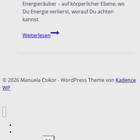
Energieräuber – auf körperlicher Ebene, wo
Du Energie verlierst, worauf Du achten
kannst
Mit
Weiterlesen
Energieräubern
umgehen
–
Element
Erde
© 2026 Manuela Csikor - WordPress Theme von
Kadence
WP
Pure Power Mastermind 2024
free: EnergieCheck
Untermenü