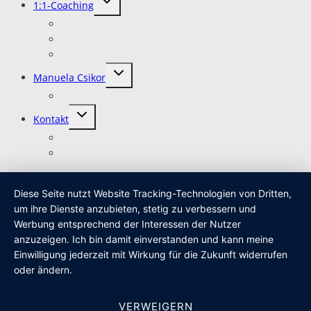
1:1-Coaching
umschalten
EnergieCoaching
Coaching
RESET – Auszeit
Untermenü
Manuela Csikor
umschalten
Über mich und über Dich
Untermenü
Kontakt
umschalten
Datenschutz
Impressum
Diese Seite nutzt Website Tracking-Technologien von Dritten,
um ihre Dienste anzubieten, stetig zu verbessern und
Werbung entsprechend der Interessen der Nutzer
anzuzeigen. Ich bin damit einverstanden und kann meine
Einwilligung jederzeit mit Wirkung für die Zukunft widerrufen
oder ändern.
VERWEIGERN