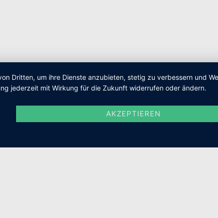
von Dritten, um ihre Dienste anzubieten, stetig zu verbessern und 
ng jederzeit mit Wirkung für die Zukunft widerrufen oder ändern.
AKZEPTIEREN
© 2026 Manuela Csikor - WordPress Theme von
Kadence W