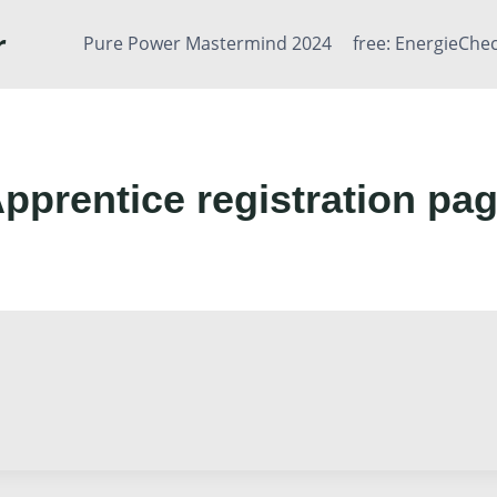
r
Pure Power Mastermind 2024
free: EnergieChe
pprentice registration pa