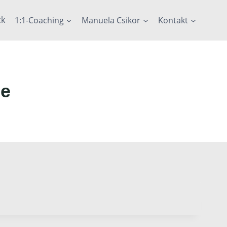
ck
1:1-Coaching
Manuela Csikor
Kontakt
ge